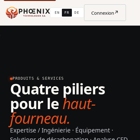
↗
Connexion
EN
FR
DE
PRODUITS & SERVICES
Quatre piliers
pour le
haut-
fourneau.
Expertise / Ingénierie · Équipement ·
Solutions de décarbonation · Analyse CFD