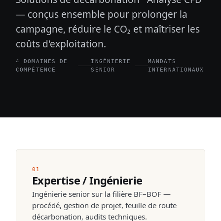
— conçus ensemble pour prolonger la
campagne, réduire le CO₂ et maîtriser les
coûts d'exploitation.
4 DOMAINES DE
INGÉNIERIE
MANDATS
COMPÉTENCE
SENIOR
INTERNATIONAUX
01
Expertise / Ingénierie
Ingénierie senior sur la filière BF–BOF —
procédé, gestion de projet, feuille de route
décarbonation, audits techniques.